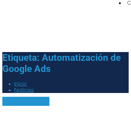
C
Etiqueta:
Automatización de
Google Ads
Inicio
Noticias
Marketing digital