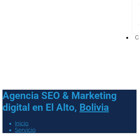
C
Agencia SEO & Marketing
digital en
El Alto,
Bolivia
Inicio
Servicio