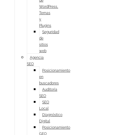
de
WordPress,
Temas
y
Plugins
Seguridad
de
sitios
web
Agencia
SEO
Posicionamiento
en
buscadores
Auditoría
SEO
SEO
Local
Diagnóstico
Digital
Posicionamiento
GEO