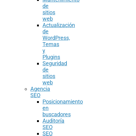
de
sitios
web
Actualización
de
WordPress,
Temas
y
Plugins
Seguridad
de
sitios
web
Agencia
SEO
Posicionamiento
en
buscadores
Auditoría
SEO
SEO