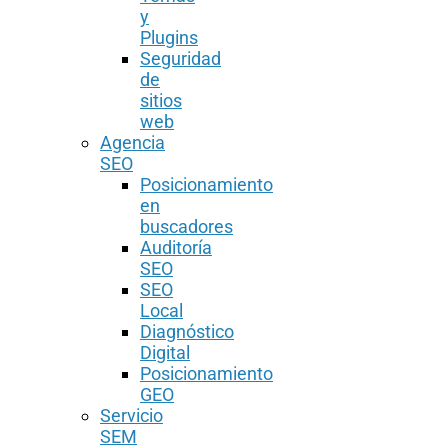
y
Plugins
Seguridad
de
sitios
web
Agencia
SEO
Posicionamiento
en
buscadores
Auditoría
SEO
SEO
Local
Diagnóstico
Digital
Posicionamiento
GEO
Servicio
SEM