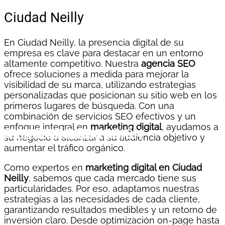
Ciudad Neilly
En Ciudad Neilly, la presencia digital de su
empresa es clave para destacar en un entorno
altamente competitivo. Nuestra
agencia SEO
ofrece soluciones a medida para mejorar la
visibilidad de su marca, utilizando estrategias
personalizadas que posicionan su sitio web en los
primeros lugares de búsqueda. Con una
combinación de servicios SEO efectivos y un
enfoque integral en
marketing digital
, ayudamos a
SOLICITAR
VER
DESCARGAR
WEBINAR
COTIZACIÓN
EBOOK
su negocio a alcanzar a su audiencia objetivo y
aumentar el tráfico orgánico.
CLIC AQUÍ
CLIC AQUÍ
CLIC AQUÍ
Como expertos en
marketing digital en Ciudad
Neilly
, sabemos que cada mercado tiene sus
particularidades. Por eso, adaptamos nuestras
estrategias a las necesidades de cada cliente,
garantizando resultados medibles y un retorno de
inversión claro. Desde optimización on-page hasta