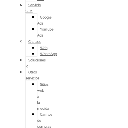
Servicio
SEM
Google
Ads
YouTube
Ads
Chatbot
Web
WhatsApp
Soluciones
IoT
Otros
servicios
Sitios
web
a
la
medida
Carritos
de
compras