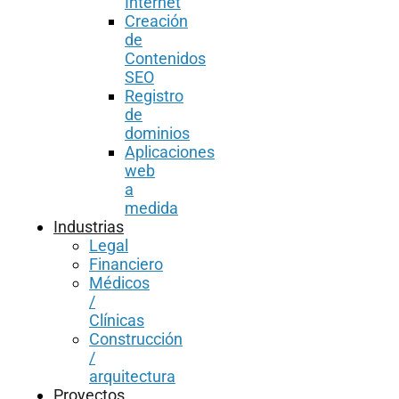
Internet
Creación
de
Contenidos
SEO
Registro
de
dominios
Aplicaciones
web
a
medida
Industrias
Legal
Financiero
Médicos
/
Clínicas
Construcción
/
arquitectura
Proyectos