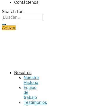
Contáctenos
Search for:
Cotizar
Nosotros
Nuestra
Historia
Equipo
de
trabajo
Testimonios