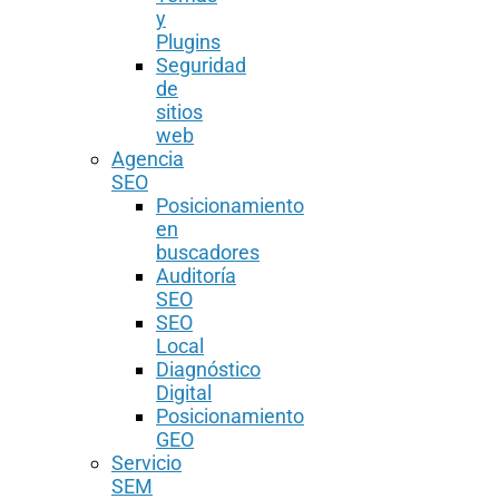
y
Plugins
Seguridad
de
sitios
web
Agencia
SEO
Posicionamiento
en
buscadores
Auditoría
SEO
SEO
Local
Diagnóstico
Digital
Posicionamiento
GEO
Servicio
SEM