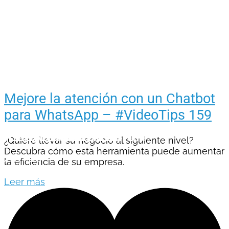
Mejore la atención con un Chatbot
para WhatsApp – #VideoTips 159
SOLICITAR
VER
DESCARGAR
WEBINAR
COTIZACIÓN
EBOOK
¿Quiere llevar su negocio al siguiente nivel?
Descubra cómo esta herramienta puede aumentar
CLIC AQUÍ
CLIC AQUÍ
CLIC AQUÍ
la eficiencia de su empresa.
Leer más