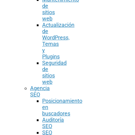
de
sitios
web
Actualización
de
WordPress,
Temas
y
Plugins
Seguridad
de
sitios
web
Agencia
SEO
Posicionamiento
en
buscadores
Auditoría
SEO
SEO