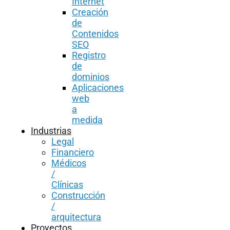
Internet
Creación
de
Contenidos
SEO
Registro
de
dominios
Aplicaciones
web
a
medida
Industrias
Legal
Financiero
Médicos
/
Clínicas
Construcción
/
arquitectura
Proyectos