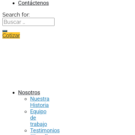
Contáctenos
Search for:
Cotizar
Nosotros
Nuestra
Historia
Equipo
de
trabajo
Testimonios