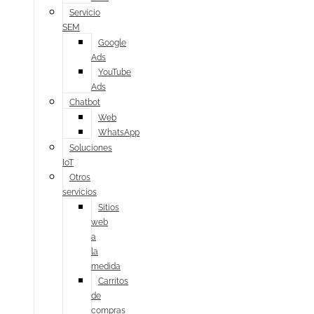
Servicio
SEM
Google
Ads
YouTube
Ads
Chatbot
Web
WhatsApp
Soluciones
IoT
Otros
servicios
Sitios
web
a
la
medida
Carritos
de
compras