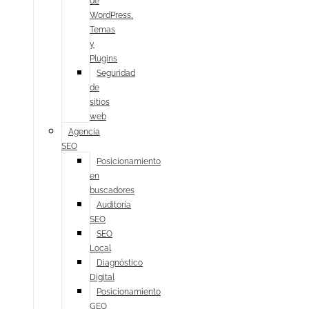
de
WordPress,
Temas
y
Plugins
Seguridad
de
sitios
web
Agencia
SEO
Posicionamiento
en
buscadores
Auditoría
SEO
SEO
Local
Diagnóstico
Digital
Posicionamiento
GEO