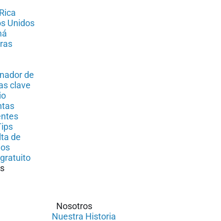
Rica
s Unidos
má
ras
nador de
as clave
io
ntas
entes
ips
ta de
ios
gratuito
s
Nosotros
Nuestra Historia