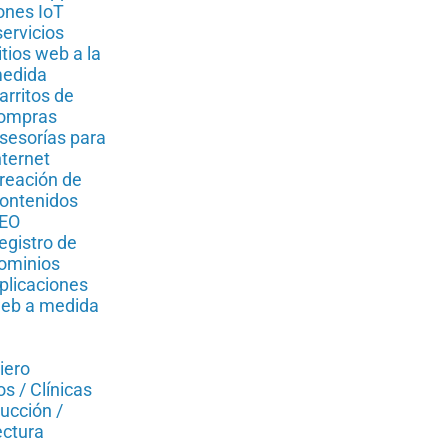
ones IoT
servicios
itios web a la
edida
arritos de
ompras
sesorías para
nternet
reación de
ontenidos
EO
egistro de
ominios
plicaciones
eb a medida
iero
s / Clínicas
ucción /
ectura