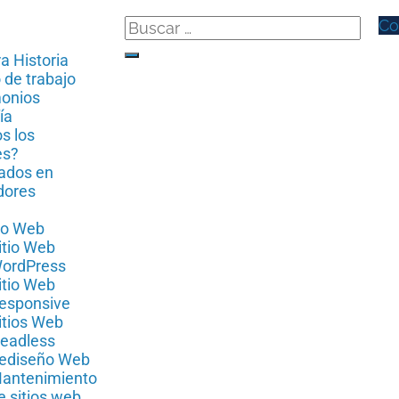
Co
a Historia
 de trabajo
monios
ía
s los
es?
ados en
dores
io Web
itio Web
ordPress
itio Web
esponsive
itios Web
eadless
ediseño Web
antenimiento
e sitios web