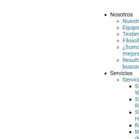
Nosotros
Nuestr
Equipo
Testi
Filosof
¿Somo
mejor
Result
busca
Servicios
Servic
S
W
S
R
S
H
R
M
d