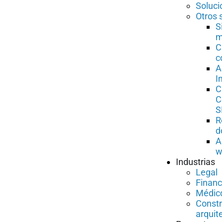
Soluci
Otros 
S
m
C
c
A
I
C
C
S
R
d
A
w
Industrias
Legal
Financ
Médico
Constr
arquit