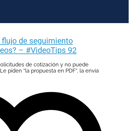
flujo de seguimiento
reos? – #VideoTips 92
olicitudes de cotización y no puede
e piden “la propuesta en PDF”, la envía