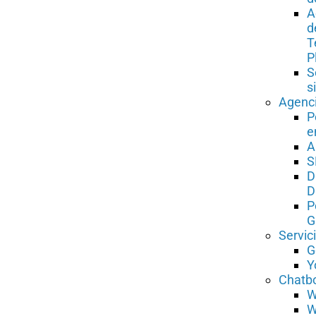
A
d
T
P
S
s
Agenc
P
e
A
S
D
D
P
G
Servic
G
Y
Chatb
W
W