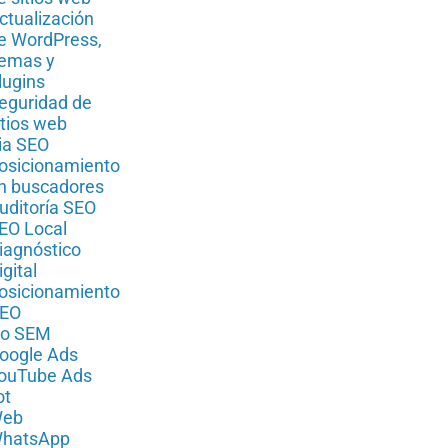
ctualización
e WordPress,
emas y
lugins
eguridad de
itios web
ia SEO
osicionamiento
n buscadores
uditoría SEO
EO Local
iagnóstico
igital
osicionamiento
EO
io SEM
oogle Ads
ouTube Ads
ot
eb
hatsApp