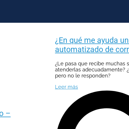
¿En qué me ayuda un 
automatizado de cor
¿Le pasa que recibe muchas s
atenderlas adecuadamente? ¿L
pero no le responden?
Leer más
o –