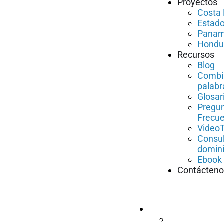
Proyectos
Costa 
Estado
Pana
Hondu
Recursos
Blog
Combi
palabr
Glosar
Pregu
Frecu
VideoT
Consul
domin
Ebook 
Contácteno