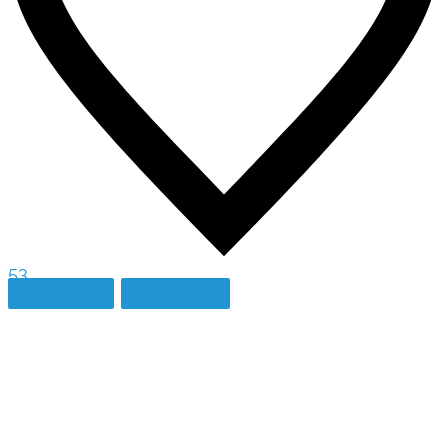
53
Sitios web
wordpress