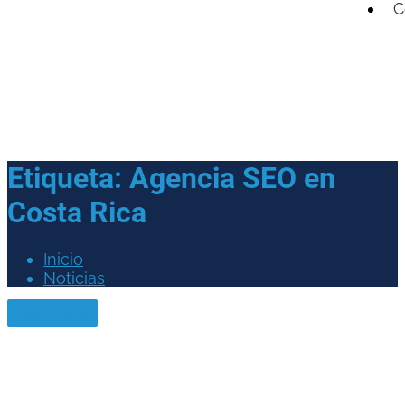
C
Etiqueta:
Agencia SEO en
Costa Rica
Inicio
Noticias
Webinars