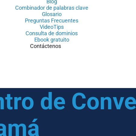
Blog
Combinador de palabras clave
Glosario
Preguntas Frecuentes
VideoTips
Consulta de dominios
Ebook gratuito
Contáctenos
tro de Conv
amá