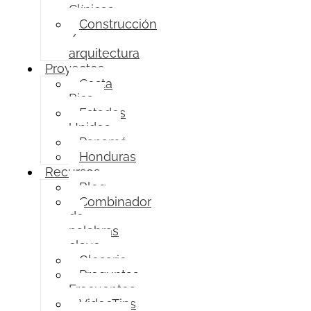
Clínicas
Construcción
/
arquitectura
Proyectos
Costa
Rica
Estados
Unidos
Panamá
Honduras
Recursos
Blog
Combinador
de
palabras
clave
Glosario
Preguntas
Frecuentes
VideoTips