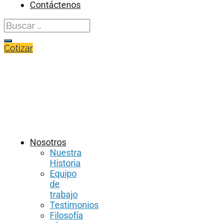
Contáctenos
Search
for:
Cotizar
Nosotros
Nuestra
Historia
Equipo
de
trabajo
Testimonios
Filosofía