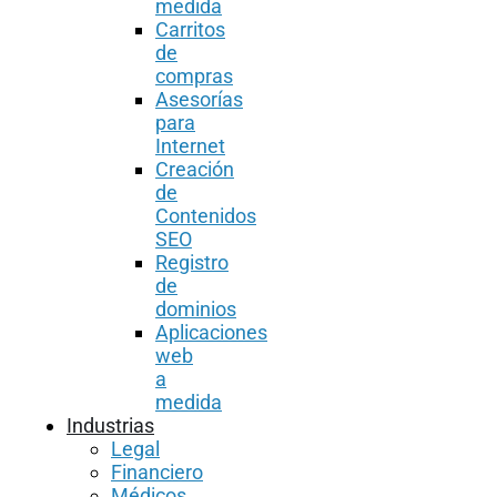
medida
Carritos
de
compras
Asesorías
para
Internet
Creación
de
Contenidos
SEO
Registro
de
dominios
Aplicaciones
web
a
medida
Industrias
Legal
Financiero
Médicos