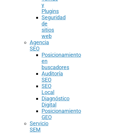
y
Plugins
Seguridad
de
sitios
web
Agencia
SEO
Posicionamiento
en
buscadores
Auditoría
SEO
SEO
Local
Diagnóstico
Digital
Posicionamiento
GEO
Servicio
SEM