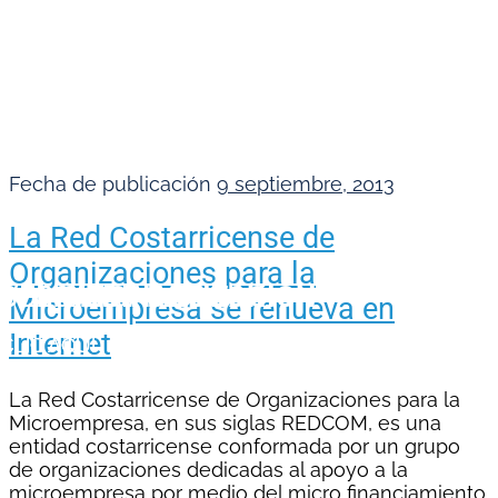
Fecha de publicación
9 septiembre, 2013
La Red Costarricense de
Organizaciones para la
SOLICITAR
VER
DESCARGAR
WEBINAR
COTIZACIÓN
EBOOK
Microempresa se renueva en
Internet
CLIC AQUÍ
CLIC AQUÍ
CLIC AQUÍ
La Red Costarricense de Organizaciones para la
Microempresa, en sus siglas REDCOM, es una
entidad costarricense conformada por un grupo
de organizaciones dedicadas al apoyo a la
microempresa por medio del micro financiamiento.