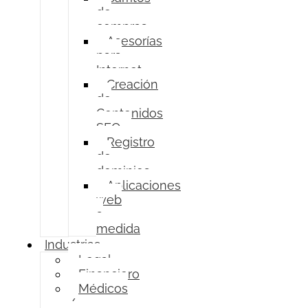
de
compras
Asesorías
para
Internet
Creación
de
Contenidos
SEO
Registro
de
dominios
Aplicaciones
web
a
medida
Industrias
Legal
Financiero
Médicos
/