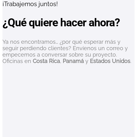
¡Trabajemos juntos!
¿Qué quiere hacer ahora?
Ya nos encontramos… ¿por qué esperar más y
seguir perdiendo clientes? Envíenos un correo y
empecemos a conversar sobre su proyecto.
Oficinas en
Costa Rica
,
Panamá
y
Estados Unidos
.