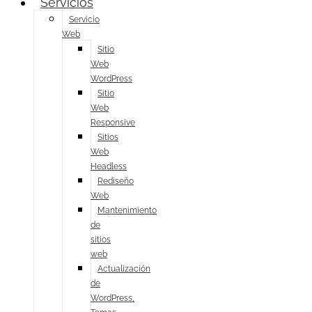
Servicios
Servicio
Web
Sitio
Web
WordPress
Sitio
Web
Responsive
Sitios
Web
Headless
Rediseño
Web
Mantenimiento
de
sitios
web
Actualización
de
WordPress,