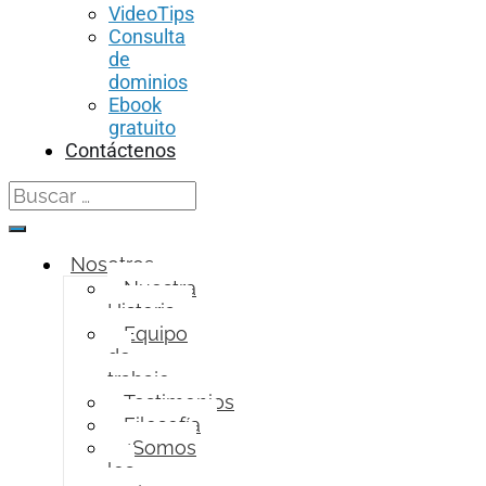
VideoTips
Consulta
de
dominios
Ebook
gratuito
Contáctenos
Search
for:
Nosotros
Nuestra
Historia
Equipo
de
trabajo
Testimonios
Filosofía
¿Somos
los