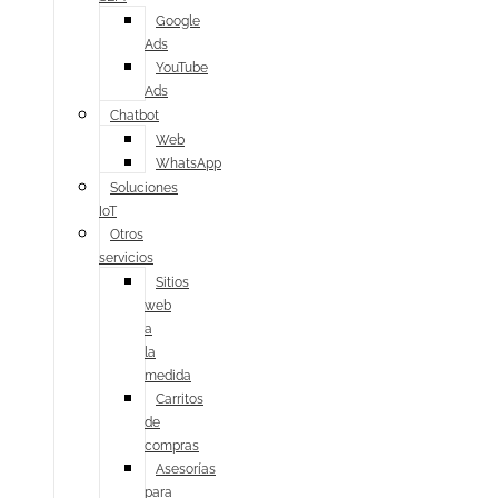
Google
Ads
YouTube
Ads
Chatbot
Web
WhatsApp
Soluciones
IoT
Otros
servicios
Sitios
web
a
la
medida
Carritos
de
compras
Asesorías
para