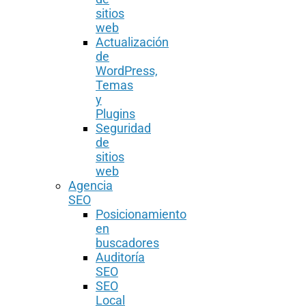
sitios
web
Actualización
de
WordPress,
Temas
y
Plugins
Seguridad
de
sitios
web
Agencia
SEO
Posicionamiento
en
buscadores
Auditoría
SEO
SEO
Local