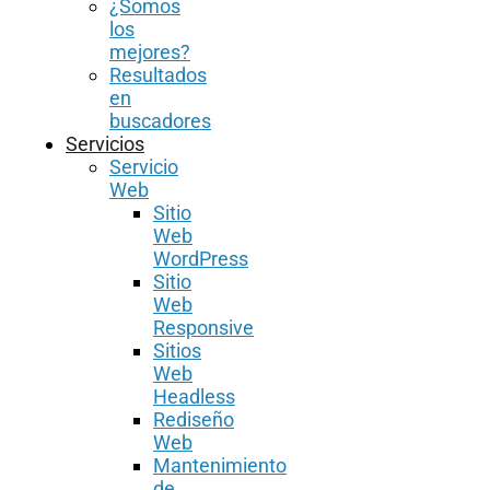
¿Somos
los
mejores?
Resultados
en
buscadores
Servicios
Servicio
Web
Sitio
Web
WordPress
Sitio
Web
Responsive
Sitios
Web
Headless
Rediseño
Web
Mantenimiento
de