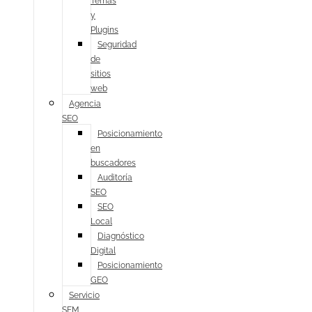
Temas
y
Plugins
Seguridad
de
sitios
web
Agencia
SEO
Posicionamiento
en
buscadores
Auditoría
SEO
SEO
Local
Diagnóstico
Digital
Posicionamiento
GEO
Servicio
SEM