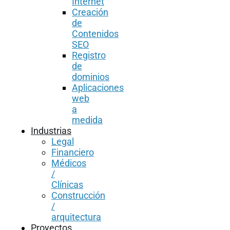
Internet
Creación
de
Contenidos
SEO
Registro
de
dominios
Aplicaciones
web
a
medida
Industrias
Legal
Financiero
Médicos
/
Clínicas
Construcción
/
arquitectura
Proyectos