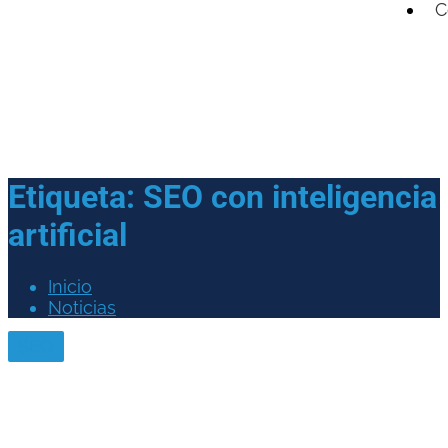
C
Etiqueta:
SEO con inteligencia
artificial
Inicio
Noticias
SEO