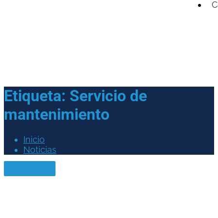
C
Etiqueta:
Servicio de
mantenimiento
Inicio
Noticias
Sitios web