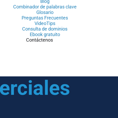
Blog
Combinador de palabras clave
Glosario
Preguntas Frecuentes
VideoTips
Consulta de dominios
Ebook gratuito
Contáctenos
erciales