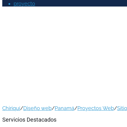
proyecto
Shopping Center Panamá
Chiriquí
/
Diseño web
/
Panamá
/
Proyectos Web
/
Sit
Servicios Destacados