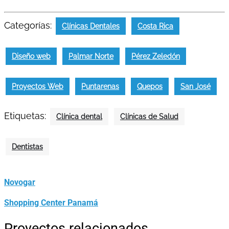
Categorías:
Clínicas Dentales
Costa Rica
Diseño web
Palmar Norte
Pérez Zeledón
Proyectos Web
Puntarenas
Quepos
San José
Etiquetas:
Clínica dental
Clínicas de Salud
Dentistas
Novogar
Shopping Center Panamá
Proyectos relacionados