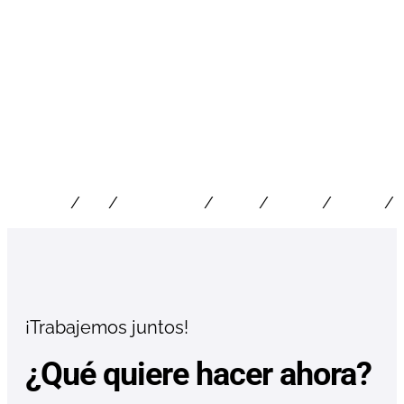
Rojas Robles Contadores y Asociados
/
/
/
/
/
/
Costa Rica
Jacó
Pérez Zeledón
Quepos
San José
Servicios
¡Trabajemos juntos!
¿Qué quiere hacer ahora?