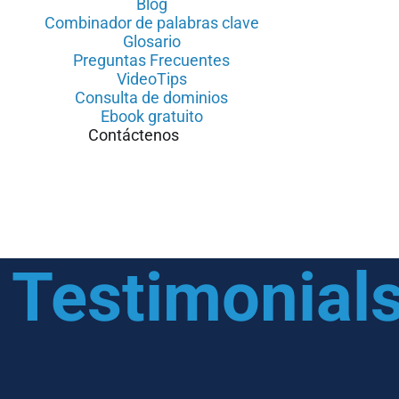
Blog
Combinador de palabras clave
Glosario
Preguntas Frecuentes
VideoTips
Consulta de dominios
Ebook gratuito
Contáctenos
 Testimonial