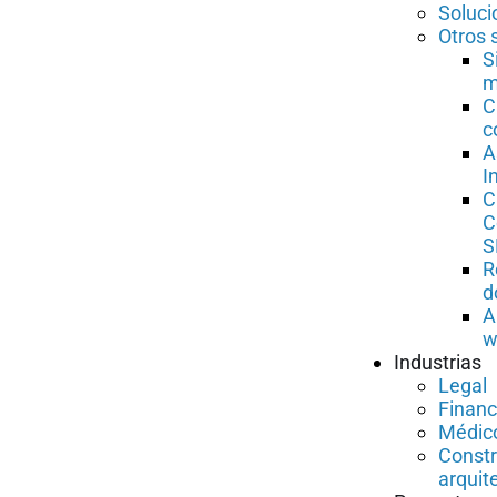
Soluci
Otros 
S
m
C
c
A
I
C
C
S
R
d
A
w
Industrias
Legal
Financ
Médico
Constr
arquit