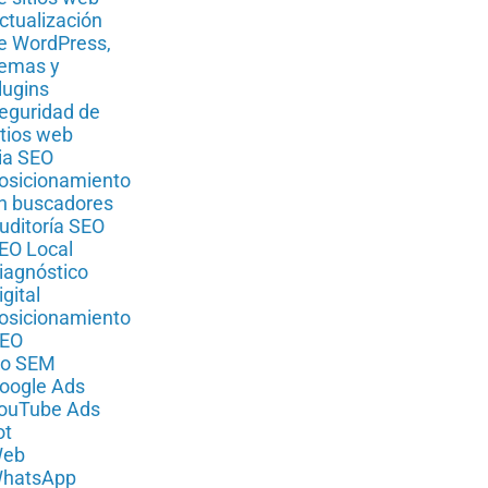
ctualización
e WordPress,
emas y
lugins
eguridad de
itios web
ia SEO
osicionamiento
n buscadores
uditoría SEO
EO Local
iagnóstico
igital
osicionamiento
EO
io SEM
oogle Ads
ouTube Ads
ot
eb
hatsApp