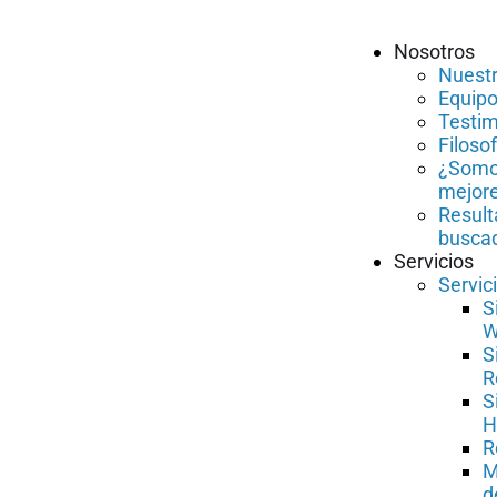
Nosotros
Nuestr
Equipo
Testi
Filosof
¿Somo
mejor
Result
busca
Servicios
Servic
S
W
S
R
S
H
R
M
d