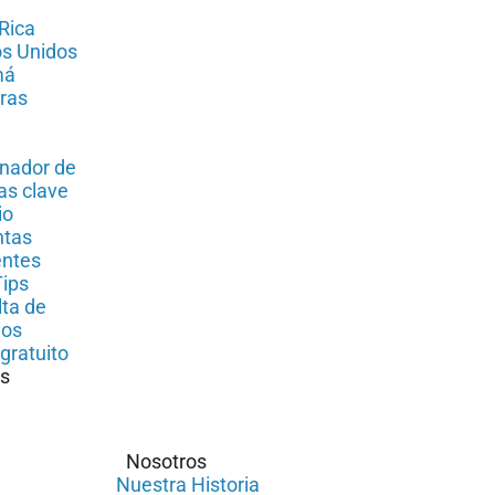
Rica
s Unidos
má
ras
nador de
as clave
io
ntas
entes
ips
ta de
ios
gratuito
s
Nosotros
Nuestra Historia