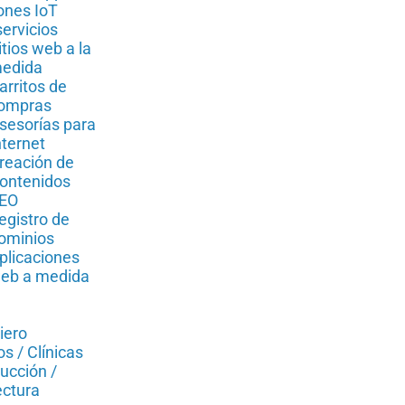
ones IoT
servicios
itios web a la
edida
arritos de
ompras
sesorías para
nternet
reación de
ontenidos
EO
egistro de
ominios
plicaciones
eb a medida
iero
s / Clínicas
ucción /
ectura