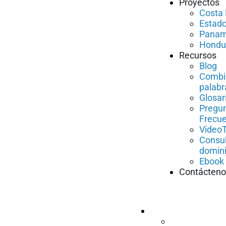
Proyectos
Costa 
Estado
Pana
Hondu
Recursos
Blog
Combi
palabr
Glosar
Pregu
Frecu
VideoT
Consul
domin
Ebook 
Contácteno