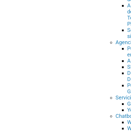
A
d
T
P
S
s
Agenc
P
e
A
S
D
D
P
G
Servic
G
Y
Chatb
W
W