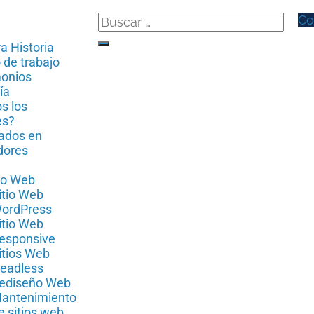
Co
a Historia
 de trabajo
monios
ía
s los
es?
ados en
dores
io Web
itio Web
ordPress
itio Web
esponsive
itios Web
eadless
ediseño Web
antenimiento
e sitios web