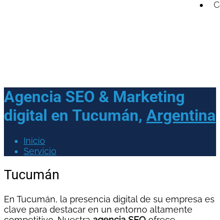
C
Agencia SEO & Marketing
digital en
Tucumán,
Argentina
Inicio
Servicio
Tucumán
En Tucumán, la presencia digital de su empresa es
clave para destacar en un entorno altamente
competitivo. Nuestra
agencia SEO
ofrece