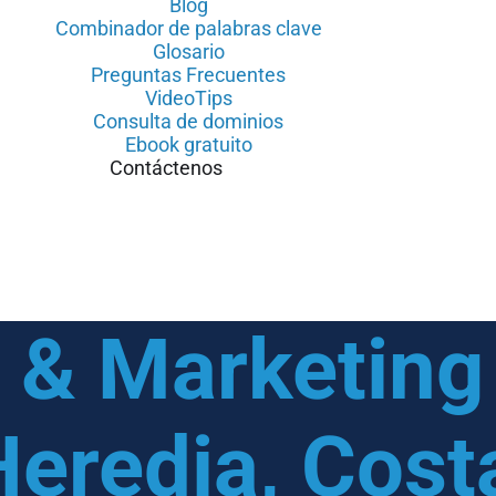
Blog
Combinador de palabras clave
Glosario
Preguntas Frecuentes
VideoTips
Consulta de dominios
Ebook gratuito
Contáctenos
& Marketing 
Heredia
,
Cost