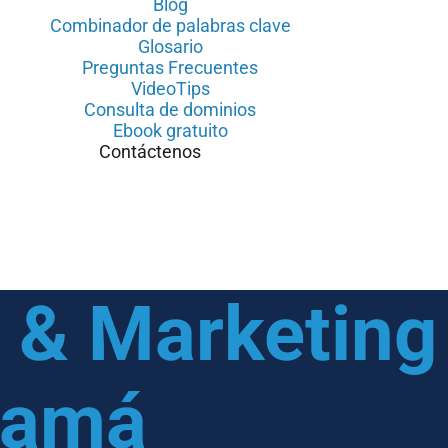
Blog
Combinador de palabras clave
Glosario
Preguntas Frecuentes
VideoTips
Consulta de dominios
Ebook gratuito
Contáctenos
& Marketing 
namá