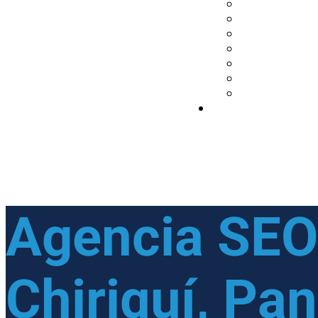
Agencia SEO 
Chiriquí,
Pa