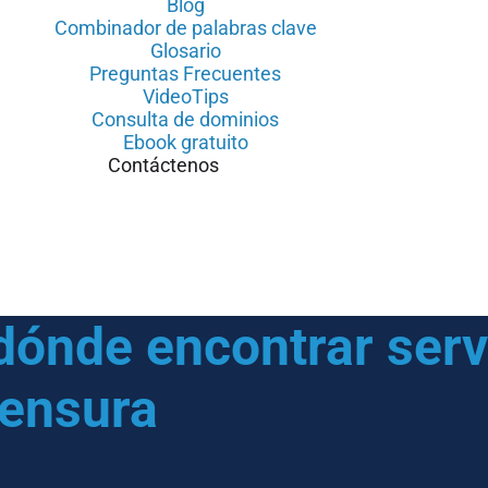
Blog
Combinador de palabras clave
Glosario
Preguntas Frecuentes
VideoTips
Consulta de dominios
Ebook gratuito
Contáctenos
 dónde encontrar serv
mensura