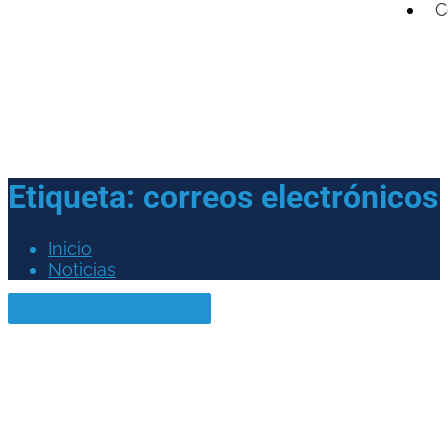
C
Etiqueta:
correos electrónicos
Inicio
Noticias
Tips de productividad