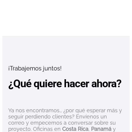
¡Trabajemos juntos!
¿Qué quiere hacer ahora?
Ya nos encontramos… ¿por qué esperar más y
seguir perdiendo clientes? Envíenos un
correo y empecemos a conversar sobre su
proyecto. Oficinas en
Costa Rica
,
Panamá
y