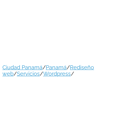
Asociación Panameña de Exportadores
(APEX)
Ciudad Panamá
/
Panamá
/
Rediseño
web
/
Servicios
/
Wordpress
/