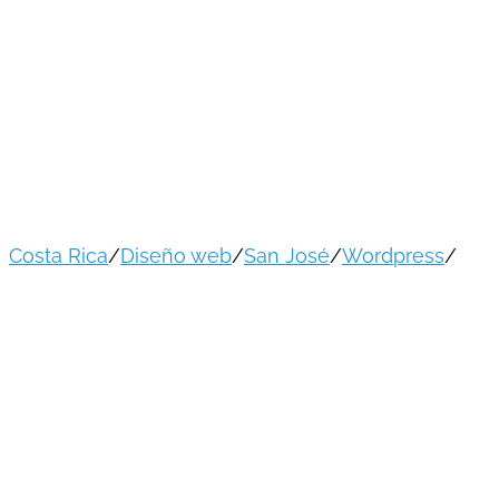
Asociación Costarricense del Derecho
del Trabajo y de la Seguridad Social
(ACDTSS)
Costa Rica
/
Diseño web
/
San José
/
Wordpress
/