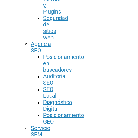
y
Plugins
Seguridad
de
sitios
web
Agencia
SEO
Posicionamiento
en
buscadores
Auditoría
SEO
SEO
Local
Diagnóstico
Digital
Posicionamiento
GEO
Servicio
SEM