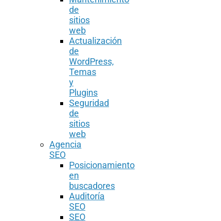
de
sitios
web
Actualización
de
WordPress,
Temas
y
Plugins
Seguridad
de
sitios
web
Agencia
SEO
Posicionamiento
en
buscadores
Auditoría
SEO
SEO