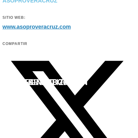
ASOPROVERACRUZ
SITIO WEB:
www.asoproveracruz.com
COMPARTIR
SOLICITAR
VER
DESCARGAR
WEBINAR
COTIZACIÓN
EBOOK
CLIC AQUÍ
CLIC AQUÍ
CLIC AQUÍ