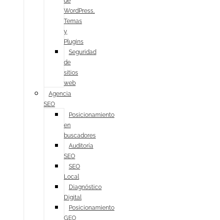
de
WordPress,
Temas
y
Plugins
Seguridad
de
sitios
web
Agencia
SEO
Posicionamiento
en
buscadores
Auditoría
SEO
SEO
Local
Diagnóstico
Digital
Posicionamiento
GEO