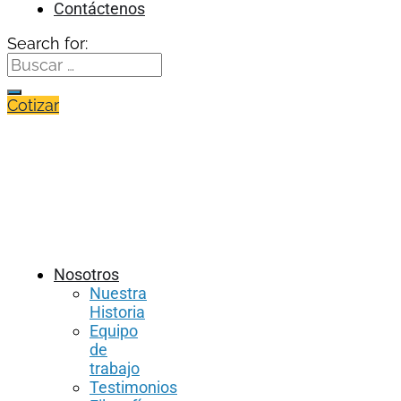
Contáctenos
Search for:
Cotizar
Nosotros
Nuestra
Historia
Equipo
de
trabajo
Testimonios