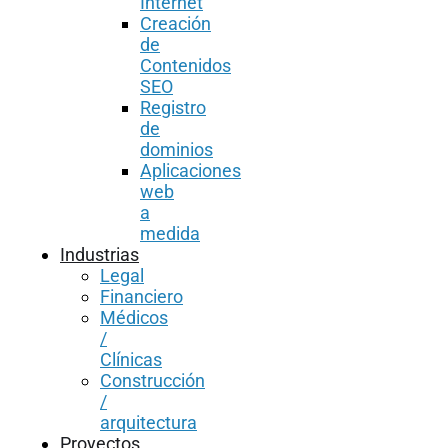
Internet
Creación
de
Contenidos
SEO
Registro
de
dominios
Aplicaciones
web
a
medida
Industrias
Legal
Financiero
Médicos
/
Clínicas
Construcción
/
arquitectura
Proyectos