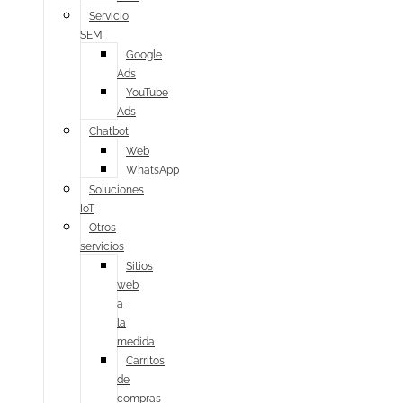
Servicio
SEM
Google
Ads
YouTube
Ads
Chatbot
Web
WhatsApp
Soluciones
IoT
Otros
servicios
Sitios
web
a
la
medida
Carritos
de
compras