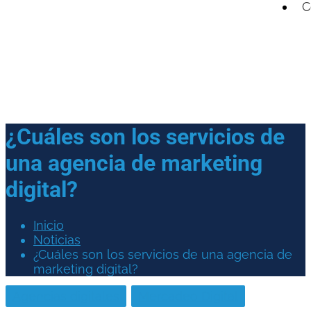
C
¿Cuáles son los servicios de
una agencia de marketing
digital?
Inicio
Noticias
¿Cuáles son los servicios de una agencia de
marketing digital?
Agencias digitales
Mercadeo Digital