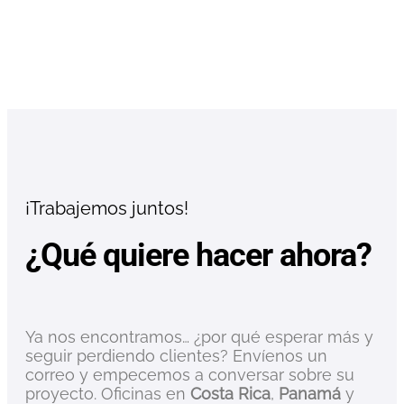
¡Trabajemos juntos!
¿Qué quiere hacer ahora?
Ya nos encontramos… ¿por qué esperar más y
seguir perdiendo clientes? Envíenos un
correo y empecemos a conversar sobre su
proyecto. Oficinas en
Costa Rica
,
Panamá
y