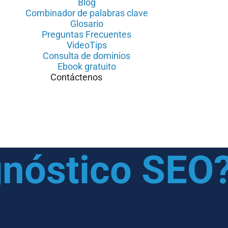
Blog
Combinador de palabras clave
Glosario
Preguntas Frecuentes
VideoTips
Consulta de dominios
Ebook gratuito
Contáctenos
gnóstico SEO