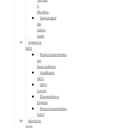
Temas
y
Plugins
Seguridad
de
sitios
web
Agencia
SEO
Posicionamiento
en
buscadores
Auditoría
SEO
SEO
Local
Diagnóstico
Digital
Posicionamiento
GEO
Servicio
SEM