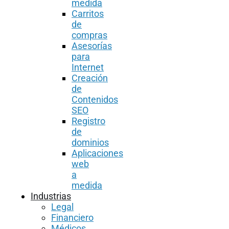
medida
Carritos
de
compras
Asesorías
para
Internet
Creación
de
Contenidos
SEO
Registro
de
dominios
Aplicaciones
web
a
medida
Industrias
Legal
Financiero
Médicos