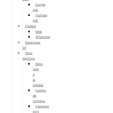
Google
Ads
YouTube
Ads
Chatbot
Web
WhatsApp
Soluciones
IoT
Otros
servicios
Sitios
web
a
la
medida
Carritos
de
compras
Asesorías
para