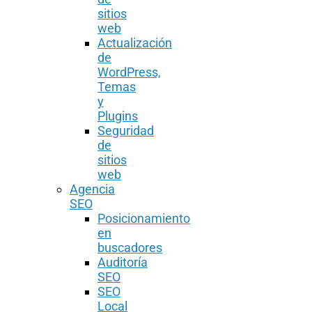
sitios
web
Actualización
de
WordPress,
Temas
y
Plugins
Seguridad
de
sitios
web
Agencia
SEO
Posicionamiento
en
buscadores
Auditoría
SEO
SEO
Local