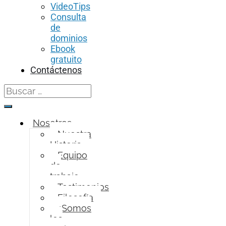
VideoTips
Consulta
de
dominios
Ebook
gratuito
Contáctenos
Search
for:
Nosotros
Nuestra
Historia
Equipo
de
trabajo
Testimonios
Filosofía
¿Somos
los