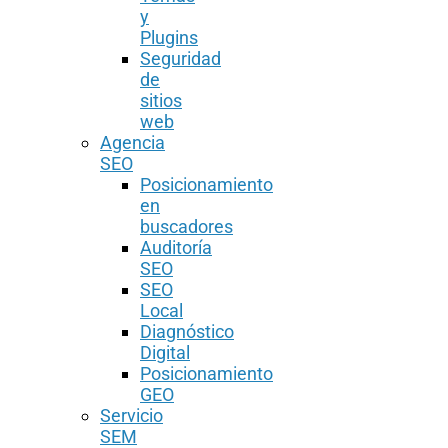
y
Plugins
Seguridad
de
sitios
web
Agencia
SEO
Posicionamiento
en
buscadores
Auditoría
SEO
SEO
Local
Diagnóstico
Digital
Posicionamiento
GEO
Servicio
SEM