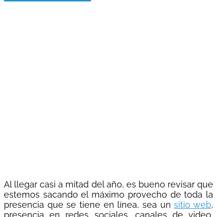
SOLICITAR
VER
DESCARGAR
WEBINAR
COTIZACIÓN
EBOOK
CLIC AQUÍ
CLIC AQUÍ
CLIC AQUÍ
Al llegar casi a mitad del año, es bueno revisar que
estemos sacando el máximo provecho de toda la
presencia que se tiene en línea, sea un
sitio web
,
presencia en redes sociales, canales de video,