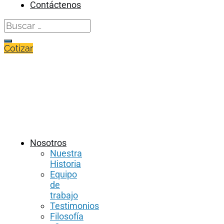
Contáctenos
Search
for:
Cotizar
Nosotros
Nuestra
Historia
Equipo
de
trabajo
Testimonios
Filosofía