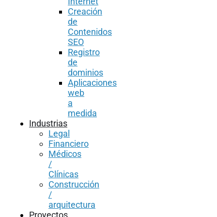
Internet
Creación
de
Contenidos
SEO
Registro
de
dominios
Aplicaciones
web
a
medida
Industrias
Legal
Financiero
Médicos
/
Clínicas
Construcción
/
arquitectura
Proyectos