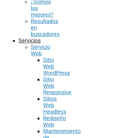
¿Somos
los
mejores?
Resultados
en
buscadores
Servicios
Servicio
Web
Sitio
Web
WordPress
Sitio
Web
Responsive
Sitios
Web
Headless
Rediseño
Web
Mantenimiento
de