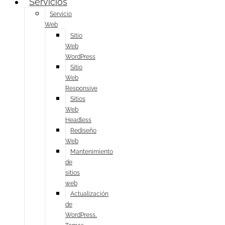
Servicios
Servicio
Web
Sitio
Web
WordPress
Sitio
Web
Responsive
Sitios
Web
Headless
Rediseño
Web
Mantenimiento
de
sitios
web
Actualización
de
WordPress,