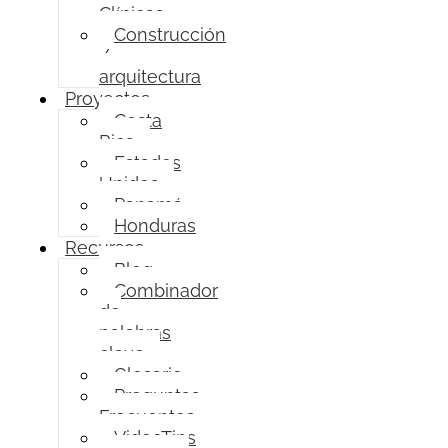
Clínicas
Construcción
/
arquitectura
Proyectos
Costa
Rica
Estados
Unidos
Panamá
Honduras
Recursos
Blog
Combinador
de
palabras
clave
Glosario
Preguntas
Frecuentes
VideoTips