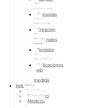
de
compras
Asesorías
para
Internet
Creación
de
Contenidos
SEO
Registro
de
dominios
Aplicaciones
web
a
medida
Industrias
Legal
Financiero
Médicos
/