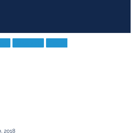
res
Sitios web
Tips de
, 2018