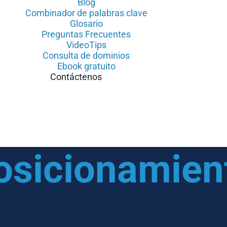
Blog
Combinador de palabras clave
Glosario
Preguntas Frecuentes
VideoTips
Consulta de dominios
Ebook gratuito
Contáctenos
osicionamien