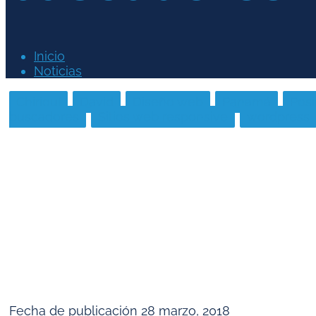
Inicio
Noticias
Chiriquí
David
Diseño web
Panamá
Pos
buscadores
Sitios web responsive
wordpress
Fecha de publicación
28 marzo, 2018