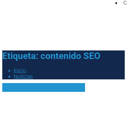
C
Etiqueta:
contenido SEO
Inicio
Noticias
Posicionamiento en buscadores