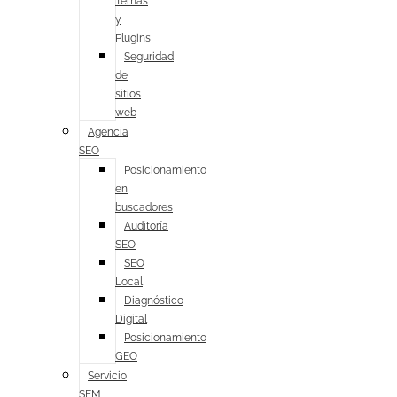
Temas
y
Plugins
Seguridad
de
sitios
web
Agencia
SEO
Posicionamiento
en
buscadores
Auditoría
SEO
SEO
Local
Diagnóstico
Digital
Posicionamiento
GEO
Servicio
SEM