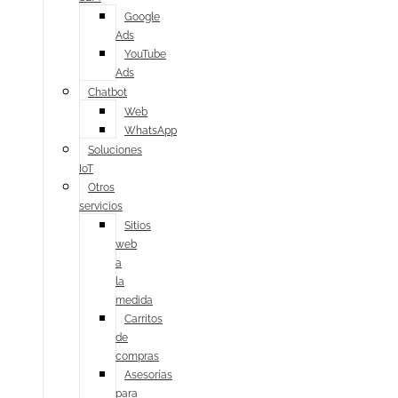
Google
Ads
YouTube
Ads
Chatbot
Web
WhatsApp
Soluciones
IoT
Otros
servicios
Sitios
web
a
la
medida
Carritos
de
compras
Asesorías
para