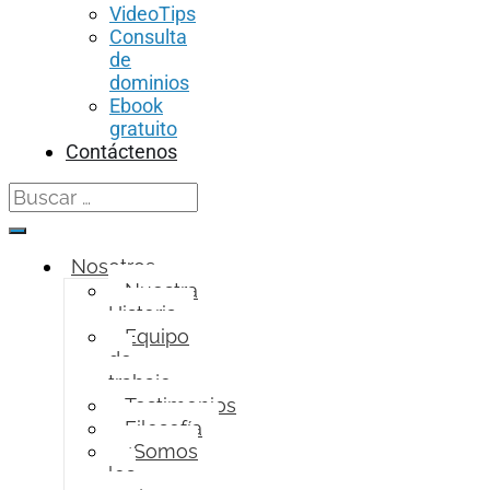
VideoTips
Consulta
de
dominios
Ebook
gratuito
Contáctenos
Search
for:
Nosotros
Nuestra
Historia
Equipo
de
trabajo
Testimonios
Filosofía
¿Somos
los