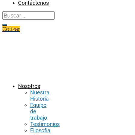
Contáctenos
Search
for:
Cotizar
Nosotros
Nuestra
Historia
Equipo
de
trabajo
Testimonios
Filosofía