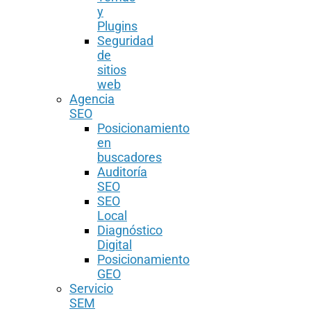
y
Plugins
Seguridad
de
sitios
web
Agencia
SEO
Posicionamiento
en
buscadores
Auditoría
SEO
SEO
Local
Diagnóstico
Digital
Posicionamiento
GEO
Servicio
SEM