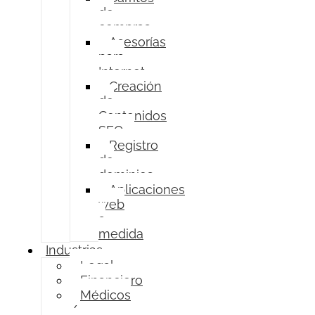
de
compras
Asesorías
para
Internet
Creación
de
Contenidos
SEO
Registro
de
dominios
Aplicaciones
web
a
medida
Industrias
Legal
Financiero
Médicos
/