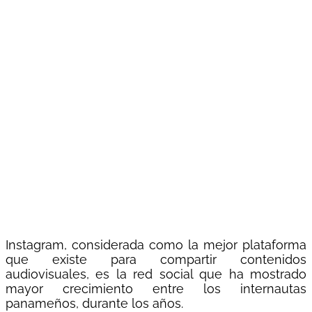
SOLICITAR
VER
DESCARGAR
WEBINAR
COTIZACIÓN
EBOOK
CLIC AQUÍ
CLIC AQUÍ
CLIC AQUÍ
Instagram, considerada como la mejor plataforma
que existe para compartir contenidos
audiovisuales, es la red social que ha mostrado
mayor crecimiento entre los internautas
panameños, durante los años.