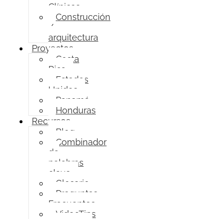
Clínicas
Construcción
/
arquitectura
Proyectos
Costa
Rica
Estados
Unidos
Panamá
Honduras
Recursos
Blog
Combinador
de
palabras
clave
Glosario
Preguntas
Frecuentes
VideoTips