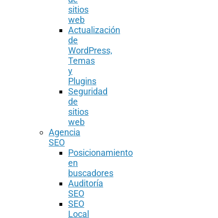
sitios
web
Actualización
de
WordPress,
Temas
y
Plugins
Seguridad
de
sitios
web
Agencia
SEO
Posicionamiento
en
buscadores
Auditoría
SEO
SEO
Local