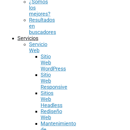
¿Somos
los
mejores?
Resultados
en
buscadores
Servicios
Servicio
Web
Sitio
Web
WordPress
Sitio
Web
Responsive
Sitios
Web
Headless
Rediseño
Web
Mantenimiento
de