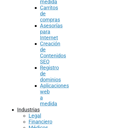
medida
Carritos
de
compras
Asesorías
para
Internet
Creación
de
Contenidos
SEO
Registro
de
dominios
Aplicaciones
web
a
medida
Industrias
Legal
Financiero
Médicos