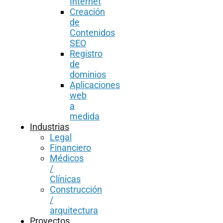
Internet
Creación
de
Contenidos
SEO
Registro
de
dominios
Aplicaciones
web
a
medida
Industrias
Legal
Financiero
Médicos
/
Clínicas
Construcción
/
arquitectura
Proyectos