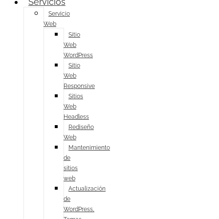
Servicios
Servicio
Web
Sitio
Web
WordPress
Sitio
Web
Responsive
Sitios
Web
Headless
Rediseño
Web
Mantenimiento
de
sitios
web
Actualización
de
WordPress,