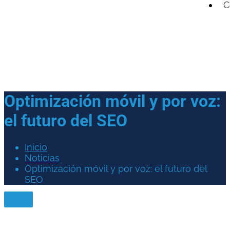
C
Optimización móvil y por voz:
el futuro del SEO
Inicio
Noticias
Optimización móvil y por voz: el futuro del
SEO
SEO