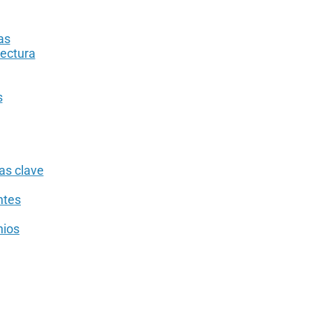
as
tectura
s
as clave
ntes
nios