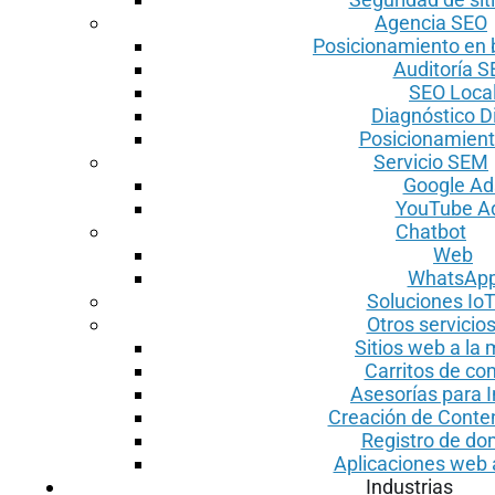
Agencia SEO
Posicionamiento en
Auditoría S
SEO Loca
Diagnóstico Di
Posicionamien
Servicio SEM
Google Ad
YouTube A
Chatbot
Web
WhatsAp
Soluciones Io
Otros servicio
Sitios web a la
Carritos de c
Asesorías para I
Creación de Conte
Registro de do
Aplicaciones web
Industrias