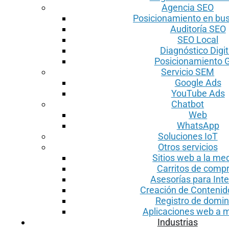
Agencia SEO
Posicionamiento en bu
Auditoría SEO
SEO Local
Diagnóstico Digit
Posicionamiento 
Servicio SEM
Google Ads
YouTube Ads
Chatbot
Web
WhatsApp
Soluciones IoT
Otros servicios
Sitios web a la me
Carritos de comp
Asesorías para Inte
Creación de Conteni
Registro de domin
Aplicaciones web a 
Industrias