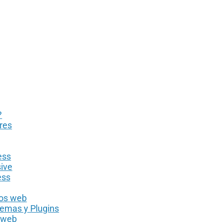
?
res
ess
ive
ess
ios web
Temas y Plugins
s web