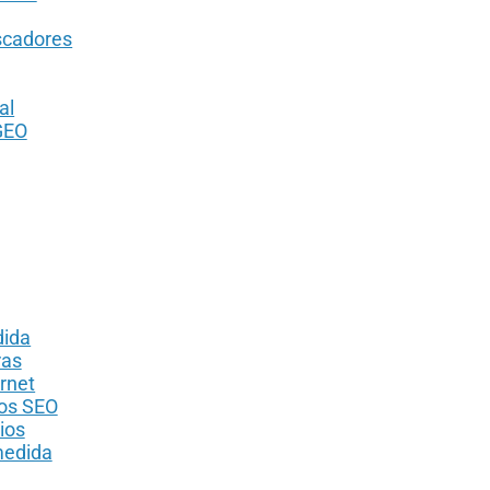
scadores
al
GEO
dida
ras
rnet
dos SEO
ios
medida