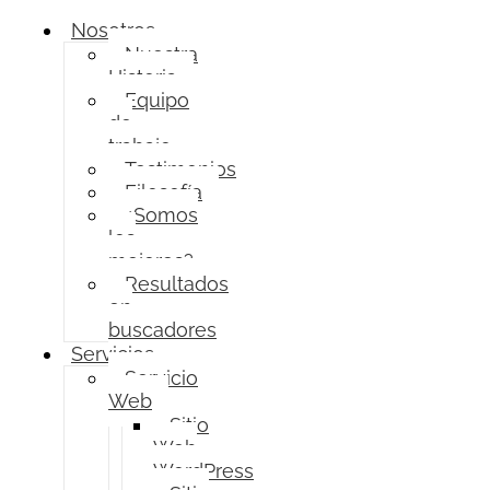
Nosotros
Nuestra
Historia
Equipo
de
trabajo
Testimonios
Filosofía
¿Somos
los
mejores?
Resultados
en
buscadores
Servicios
Servicio
Web
Sitio
Web
WordPress