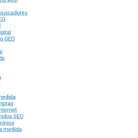
 buscadores
EO
l
gital
to GEO
s
ds
p
T
s
 medida
ompras
nternet
nidos SEO
minios
 a medida