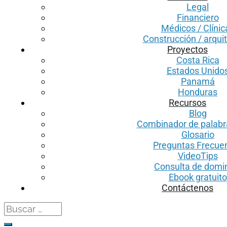
Legal
Financiero
Médicos / Clínic
Construcción / arqui
Proyectos
Costa Rica
Estados Unido
Panamá
Honduras
Recursos
Blog
Combinador de palabr
Glosario
Preguntas Frecue
VideoTips
Consulta de domi
Ebook gratuito
Contáctenos
Search
for: