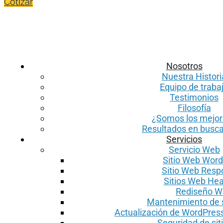
Cotizar
Nosotros
Nuestra Histori
Equipo de traba
Testimonios
Filosofía
¿Somos los mejo
Resultados en busc
Servicios
Servicio Web
Sitio Web Wor
Sitio Web Resp
Sitios Web He
Rediseño W
Mantenimiento de 
Actualización de WordPress
Seguridad de sit