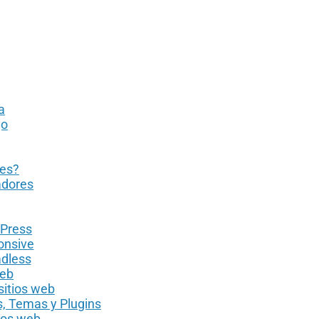
a
jo
res?
adores
dPress
onsive
adless
eb
sitios web
, Temas y Plugins
ios web