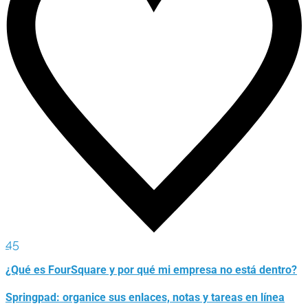
45
¿Qué es FourSquare y por qué mi empresa no está dentro?
Springpad: organice sus enlaces, notas y tareas en línea