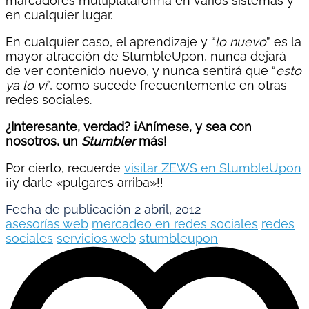
marcadores multiplataforma en varios sistemas y
en cualquier lugar.
En cualquier caso, el aprendizaje y “
lo nuevo
” es la
mayor atracción de StumbleUpon, nunca dejará
de ver contenido nuevo, y nunca sentirá que “
esto
ya lo ví
”, como sucede frecuentemente en otras
redes sociales.
¿Interesante, verdad? ¡Anímese, y sea con
nosotros, un
Stumbler
más!
Por cierto, recuerde
visitar ZEWS en StumbleUpon
¡¡y darle «pulgares arriba»!!
Fecha de publicación
2 abril, 2012
asesorías web
mercadeo en redes sociales
redes
sociales
servicios web
stumbleupon