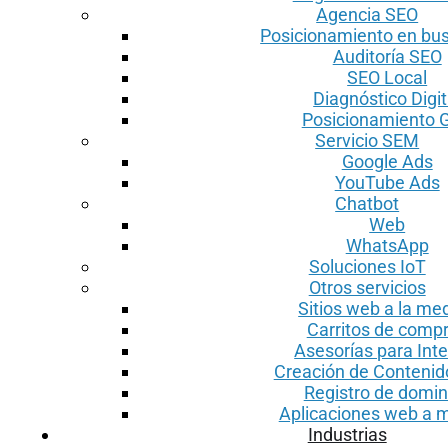
Agencia SEO
Posicionamiento en bu
Auditoría SEO
SEO Local
Diagnóstico Digit
Posicionamiento 
Servicio SEM
Google Ads
YouTube Ads
Chatbot
Web
WhatsApp
Soluciones IoT
Otros servicios
Sitios web a la me
Carritos de comp
Asesorías para Inte
Creación de Conteni
Registro de domin
Aplicaciones web a 
Industrias