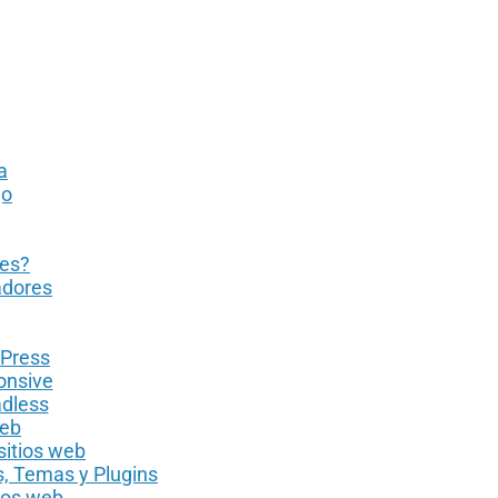
a
jo
res?
adores
dPress
onsive
adless
eb
sitios web
, Temas y Plugins
ios web