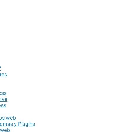
?
res
ess
ive
ess
ios web
Temas y Plugins
s web