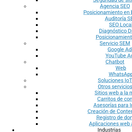
Agencia SEO
Posicionamiento en
Auditoría S
SEO Loca
Diagnóstico Di
Posicionamien
Servicio SEM
Google Ad
YouTube A
Chatbot
Web
WhatsAp
Soluciones Io
Otros servicio
Sitios web a la
Carritos de c
Asesorías para I
Creación de Conte
Registro de do
Aplicaciones web
Industrias