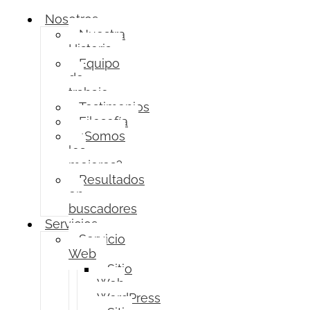
Nosotros
Nuestra
Historia
Equipo
de
trabajo
Testimonios
Filosofía
¿Somos
los
mejores?
Resultados
en
buscadores
Servicios
Servicio
Web
Sitio
Web
WordPress