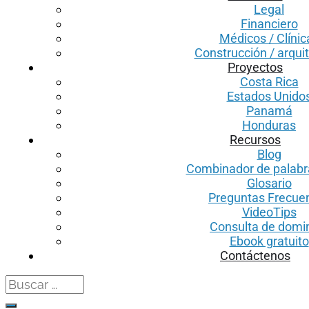
Legal
Financiero
Médicos / Clínic
Construcción / arqui
Proyectos
Costa Rica
Estados Unido
Panamá
Honduras
Recursos
Blog
Combinador de palabr
Glosario
Preguntas Frecue
VideoTips
Consulta de domi
Ebook gratuito
Contáctenos
Search
for: