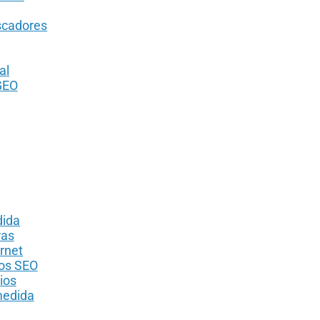
scadores
al
GEO
dida
ras
rnet
dos SEO
ios
medida