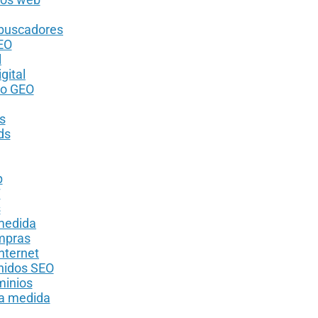
 buscadores
EO
l
gital
to GEO
s
ds
p
T
s
 medida
ompras
nternet
nidos SEO
minios
 a medida