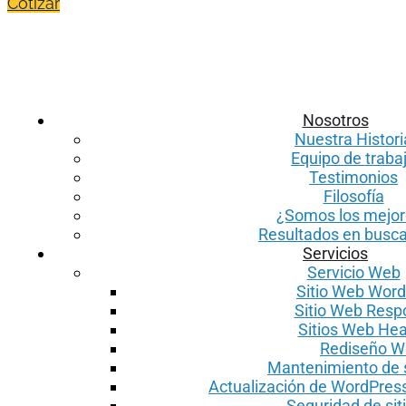
Cotizar
Nosotros
Nuestra Histori
Equipo de traba
Testimonios
Filosofía
¿Somos los mejo
Resultados en busc
Servicios
Servicio Web
Sitio Web Wor
Sitio Web Resp
Sitios Web He
Rediseño W
Mantenimiento de 
Actualización de WordPress
Seguridad de sit