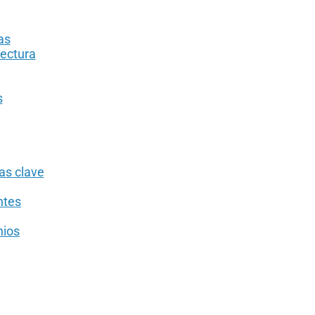
as
tectura
s
as clave
ntes
nios