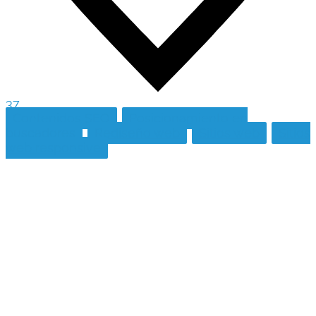
37
Contenidos SEO
Posicionamiento en
buscadores
Rediseño web
Sitios web
Sitios
web responsive